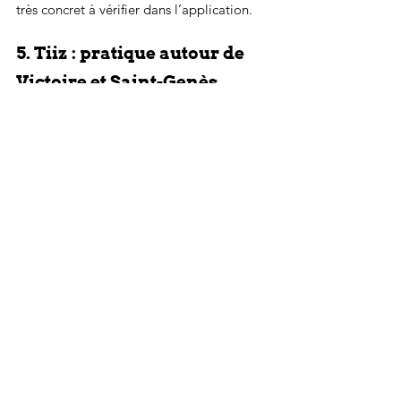
très concret à vérifier dans l’application.
5. Tiiz : pratique autour de 
Victoire et Saint-Genès
Tiiz intéresse surtout les Bordelais du 
secteur Saint-Genès, Victoire et alentours. 
Le quartier est vivant, étudiant, dense, 
avec beaucoup d’appartements où les 
soirées commencent simplement et 
finissent parfois plus tard que prévu. Dans 
ce contexte, une option de livraison 
d’alcool sur application devient vite utile.
La force de Tiiz, c’est la praticité. Vous 
ouvrez l’appli, vous regardez les boissons 
disponibles, vous complétez avec des 
softs ou du snacking, et vous commandez. 
Pour une petite livraison de dépannage, 