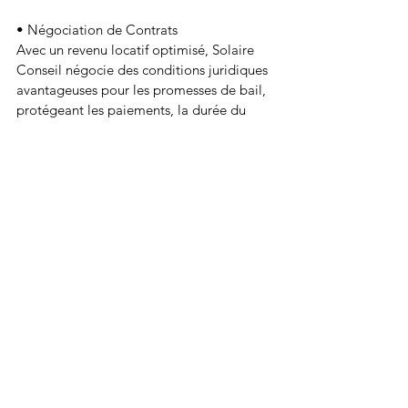
• Négociation de Contrats
Avec un revenu locatif optimisé, Solaire 
Conseil négocie des conditions juridiques 
avantageuses pour les promesses de bail, 
protégeant les paiements, la durée du 
bail, la remise en état du site, l'usage des 
terres, les servitudes, et plus encore.
• Démarrage du Contrat
L'implication de Solaire Conseil ne se 
limite pas à la signature du contrat ; 
l'entreprise offre un soutien continu tout 
au long du processus d'installation.
Moteur de la transition vers 
l'énergie renouvelable
L'urgence de la transition vers 
les énergies 