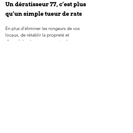
Un dératisseur 77, c’est plus 
qu’un simple tueur de rats
En plus d’éliminer les rongeurs de vos 
locaux, de rétablir la propreté et 
d’empêcher les nouveaux rats de vous 
envahir, les services de dératisation d’une 
entreprise spécialisée vont plus loin. En 
effet, 
les dératiseurs professionnels
 se 
chargent également de vous conseiller sur 
la conduite à tenir pour éviter les nuisibles 
dans votre bâtiment.
De plus, ces entreprises offrent 
généralement un service après-vente que 
vous pouvez joindre à tout moment. Vous 
l’aurez compris, il est donc important de 
prendre la dératisation de notre 
appartement au sérieux et éviter les 
risques inutiles en prenant une initiative 