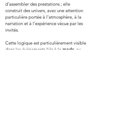
d’assembler des prestations ; elle 
construit des univers, avec une attention 
particulière portée à l’atmosphère, à la 
narration et à l’expérience vécue par les 
invités.
Cette logique est particulièrement visible 
dans les événements liés à la 
mode
, au 
luxe
, à la 
beauté
, à la 
tech
 ou aux 
maisons 
premium
, secteurs où l’exécution et 
l’image sont décisives. Défilés, soirées 
immersives, cocktails presse, installations 
éphémères ou dîners exclusifs : JOUR & 
NUIT évolue clairement dans un 
environnement où chaque détail compte.
Une signature parisienne 
affirmée