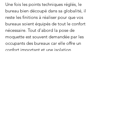
Une fois les points techniques réglés, le 
bureau bien découpé dans sa globalité, il 
reste les finitions à réaliser pour que vos 
bureaux soient équipés de tout le confort 
nécessaire. Tout d'abord la pose de 
moquette est souvent demandée par les 
occupants des bureaux car elle offre un 
confort important et une isolation 
phonique des sols (pas de bruit de pas), 
ce qui permet une atmosphère de travail 
silencieuse. Ensuite vous pouvez 
demander des éléments de décoration de 
vos bureaux, comme des plantes vertes, 
des rideaux particuliers, du papier peint 
etc. C'est le rôle de l'entreprise 
d'aménagement de bureaux sur Melun de 
mettre en place ces éléments particuliers. 
Pour terminer, la sécurité n'est pas 
l'aspect le moins important et pour 
conclure l'agencement d'un local 