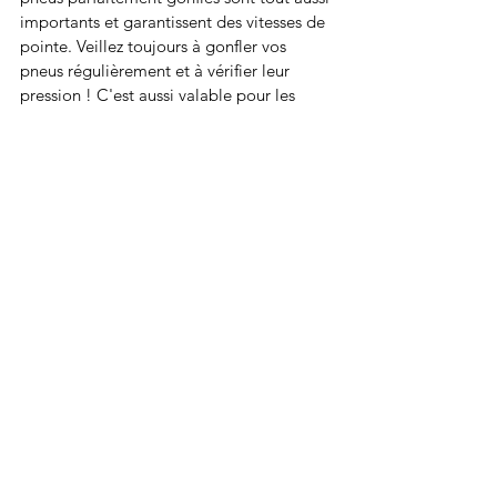
importants et garantissent des vitesses de 
pointe. Veillez toujours à gonfler vos 
pneus régulièrement et à vérifier leur 
pression ! C'est aussi valable pour les 
vélos normaux.
Outre la pression des pneus, les 
conditions météorologiques et la surface 
sur laquelle vous roulez sont également 
importantes. Vous atteindrez une vitesse 
plus faible avec votre e-bike lorsque vous 
roulerez sur du sable et des graviers. La 
vitesse normale d'un e-bike est de 25 
km/h. Pour nos pédales de vitesse, la 
vitesse maximale de 45 km/h s'applique.
Vous avez hâte de rouler? Nous aussi!
AUTO
Voir tout