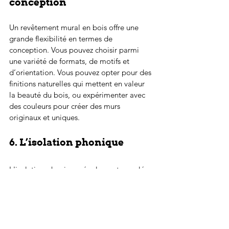
conception
Un revêtement mural en bois offre une 
grande flexibilité en termes de 
conception. Vous pouvez choisir parmi 
une variété de formats, de motifs et 
d’orientation. Vous pouvez opter pour des 
finitions naturelles qui mettent en valeur 
la beauté du bois, ou expérimenter avec 
des couleurs pour créer des murs 
originaux et uniques.
6. L’isolation phonique
L'isolation phonique, également appelée 
isolation acoustique, vise à réduire la 
transmission du bruit entre les différentes 
pièces de la maison, ainsi que la 
pénétration des bruits extérieurs. Elle est 
cruciale pour créer un environnement 